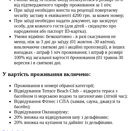
від підтвердженого тарифу проживання за 1 ніч;
При заїзді необхідно внести на рецепції повертаєму
security заставу в еквіваленті 4200 грн. за кожен номер;
При заїзді необхідно надати документ, що засвідчує
особу, для кожного гостя (для дітей - свідоцтво про
народження або паспорт ID-картка).
Умови відміни: безкоштовно - в разі скасування не
менш, ніж за 3 дні до заїзду (01 жовтня -30 квітня),
виключаючи святкові дні і акційні пропозиції), в інших
випадках - штраф 1 ніч проживання; і штраф в розмірі
100% від загальної вартості бронювання (01 травня-30
вересня і в святкові дні.
У вартість проживання включено:
Проживання в номері обраної категорії;
Відвідування Terrace Beach Club – відкрита тераса з
басейном із морською водою та шезлонгами (літній час);
Відвідування Фітнес і СПА (хамам, сауна, джакузі та
басейн);
Відвідування Океанаріуму;
20% знижка на відвідування шоу з дельфінами;
20% знижка на купання та дайвінг із дельфінами.