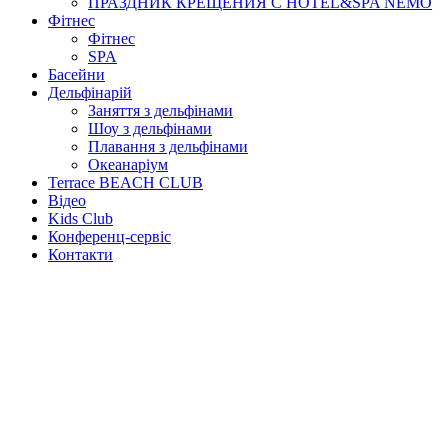
ПРАЗДНИК КРЕЩЕНИЯ С HOTEL&SPA NEMO
Фітнес
Фітнес
SPA
Басейни
Дельфінарій
Заняття з дельфінами
Шоу з дельфінами
Плавання з дельфінами
Океанаріум
Terrace BEACH CLUB
Відео
Kids Club
Конференц-сервіс
Контакти