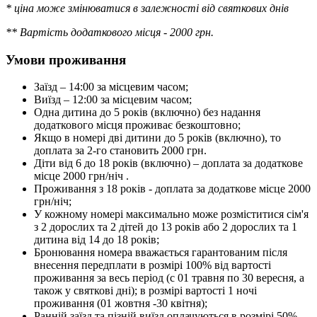
*
ціна може змінюватися в залежності від святкових днів
** Вартість додаткового місця - 2000 грн.
Умови проживання
Заїзд – 14:00 за місцевим часом;
Виїзд – 12:00 за місцевим часом;
Одна дитина до 5 років (включно) без надання
додаткового місця проживає безкоштовно;
Якщо в номері дві дитини до 5 років (включно), то
доплата за 2-го становить 2000 грн.
Діти від 6 до 18 років (включно) – доплата за додаткове
місце 2000 грн/ніч .
Проживання з 18 років - доплата за додаткове місце 2000
грн/ніч;
У кожному номері максимально може розміститися сім'я
з 2 дорослих та 2 дітей до 13 років або 2 дорослих та 1
дитина від 14 до 18 років;
Бронювання номера вважається гарантованим після
внесення передплати в розмірі 100% від вартості
проживання за весь період (с 01 травня по 30 вересня, а
також у святкові дні); в розмірі вартості 1 ночі
проживання (01 жовтня -30 квітня);
Ранній заїзд та пізній виїзд оплачуються в розмірі 50%