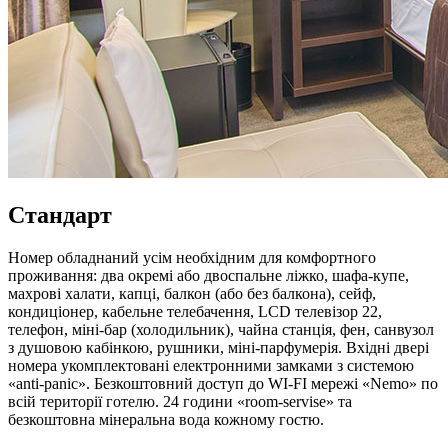
Стандарт
Номер обладнаний усім необхідним для комфортного
проживання: два окремі або двоспальне ліжко, шафа-купе,
махрові халати, капці, балкон (або без балкона), сейф,
кондиціонер, кабельне телебачення, LCD телевізор 22,
телефон, міні-бар (холодильник), чайна станція, фен, санвузол
з душовою кабінкою, рушники, міні-парфумерія. Вхідні двері
номера укомплектовані електронними замками з системою
«anti-panic». Безкоштовний доступ до WI-FI мережі «Nemo» по
всій території готелю. 24 години «room-servise» та
безкоштовна мінеральна вода кожному гостю.