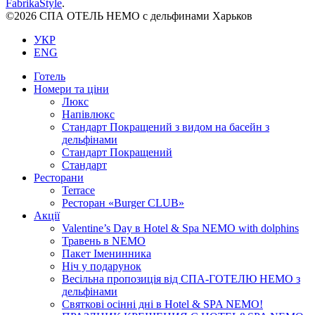
FabrikaStyle
.
©2026 СПА ОТЕЛЬ НЕМО с дельфинами Харьков
УКР
ENG
Готель
Номери та ціни
Люкс
Напівлюкс
Стандарт Покращений з видом на басейн з
дельфінами
Стандарт Покращений
Стандарт
Ресторани
Terrace
Ресторан «Burger CLUB»
Акції
Valentine’s Day в Hotel & Spa NEMO with dolphins
Травень в NEMO
Пакет Іменинника
Ніч у подарунок
Весільна пропозиція від СПА-ГОТЕЛЮ НЕМО з
дельфінами
Святкові осінні дні в Hotel & SPA NEMO!