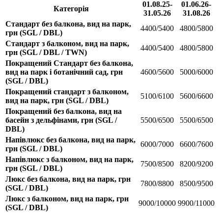
01.08.25-
01.06.26-
Категорія
31.05.26
31.08.26
Стандарт без балкона, вид на парк,
4400/5400
4800/5800
грн (SGL / DBL)
Стандарт з балконом, вид на парк,
4400/5400
4800/5800
грн (SGL / DBL / TWN)
Покращений Стандарт без балкона,
вид на парк і ботанічний сад, грн
4600/5600
5000/6000
(SGL / DBL)
Покращений стандарт з балконом,
5100/6100
5600/6600
вид на парк, грн (SGL / DBL)
Покращений без балкона, вид на
басейн з дельфінами, грн (SGL /
5500/6500
5500/6500
DBL)
Напівлюкс без балкона, вид на парк,
6000/7000
6600/7600
грн (SGL / DBL)
Напівлюкс з балконом, вид на парк,
7500/8500
8200/9200
грн (SGL / DBL)
Люкс без балкона, вид на парк, грн
7800/8800
8500/9500
(SGL / DBL)
Люкс з балконом, вид на парк, грн
9000/10000
9900/11000
(SGL / DBL)