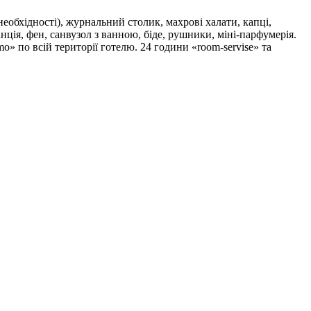
обхідності), журнальний столик, махрові халати, капці,
анція, фен, санвузол з ванною, біде, рушники, міні-парфумерія.
» по всій території готелю. 24 години «room-servise» та