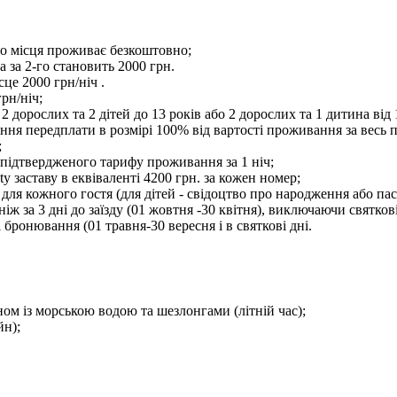
го місця проживає безкоштовно;
а за 2-го становить 2000 грн.
сце 2000 грн/ніч .
рн/ніч;
дорослих та 2 дітей до 13 років або 2 дорослих та 1 дитина від 1
 передплати в розмірі 100% від вартості проживання за весь пері
;
ід підтвердженого тарифу проживання за 1 ніч;
ty заставу в еквіваленті 4200 грн. за кожен номер;
 для кожного гостя (для дітей - свідоцтво про народження або пас
іж за 3 дні до заїзду (01 жовтня -30 квітня), виключаючи святкові
 бронювання (01 травня-30 вересня і в святкові дні.
йном із морською водою та шезлонгами (літній час);
йн);