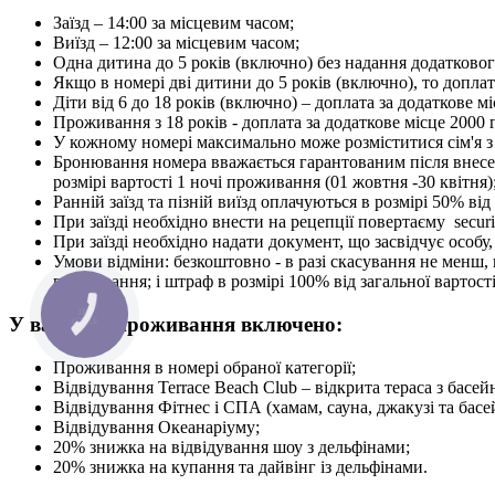
Заїзд – 14:00 за місцевим часом;
Виїзд – 12:00 за місцевим часом;
Одна дитина до 5 років (включно) без надання додатково
Якщо в номері дві дитини до 5 років (включно), то доплат
Діти від 6 до 18 років (включно) – доплата за додаткове мі
Проживання з 18 років - доплата за додаткове місце 2000 г
У кожному номері максимально може розміститися сім'я з 2 
Бронювання номера вважається гарантованим після внесення
розмірі вартості 1 ночі проживання (01 жовтня -30 квітня)
Ранній заїзд та пізній виїзд оплачуються в розмірі 50% в
При заїзді необхідно внести на рецепції повертаєму securi
При заїзді необхідно надати документ, що засвідчує особу,
Умови відміни: безкоштовно - в разі скасування не менш, н
проживання; і штраф в розмірі 100% від загальної вартості
У вартість проживання включено:
Проживання в номері обраної категорії;
Відвідування Terrace Beach Club – відкрита тераса з басе
Відвідування Фітнес і СПА (хамам, сауна, джакузі та басе
Відвідування Океанаріуму;
20% знижка на відвідування шоу з дельфінами;
20% знижка на купання та дайвінг із дельфінами.