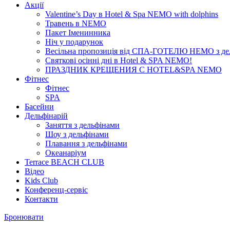
Акції
Valentine’s Day в Hotel & Spa NEMO with dolphins
Травень в NEMO
Пакет Іменинника
Ніч у подарунок
Весільна пропозиція від СПА-ГОТЕЛЮ НЕМО з де
Святкові осінні дні в Hotel & SPA NEMO!
ПРАЗДНИК КРЕЩЕНИЯ С HOTEL&SPA NEMO
Фітнес
Фітнес
SPA
Басейни
Дельфінарій
Заняття з дельфінами
Шоу з дельфінами
Плавання з дельфінами
Океанаріум
Terrace BEACH CLUB
Відео
Kids Club
Конференц-сервіс
Контакти
Бронювати