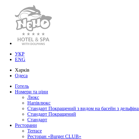
УКР
ENG
Харків
Одеса
Готель
Номери та ціни
Люкс
Напівлюкс
Стандарт Покращений з видом на басейн з дельфін
Стандарт Покращений
Стандарт
Ресторани
Terrace
Ресторан «Burger CLUB»