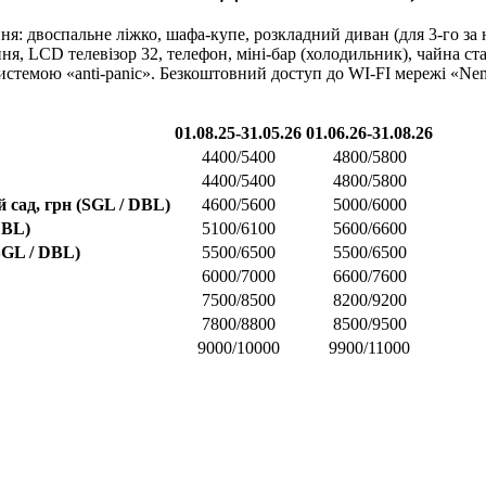
 двоспальне ліжко, шафа-купе, розкладний диван (для 3-го за не
ння, LCD телевізор 32, телефон, міні-бар (холодильник), чайна ст
стемою «anti-panic». Безкоштовний доступ до WI-FI мережі «Nemo
01.08.25-31.05.26
01.06.26-31.08.26
4400/5400
4800/5800
4400/5400
4800/5800
 сад, грн (SGL / DBL)
4600/5600
5000/6000
DBL)
5100/6100
5600/6600
SGL / DBL)
5500/6500
5500/6500
6000/7000
6600/7600
7500/8500
8200/9200
7800/8800
8500/9500
9000/10000
9900/11000